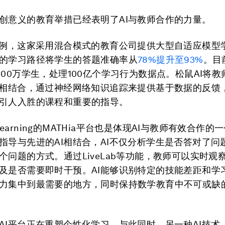
创意义的教育举措已经表明了AI与教师合作的力量。
为例，这家采用混合模式的教育公司提供大型自适应模型
的学习路径将学生的答题准确率从
78%
提升至
93%
。目
400万学生，处理100亿个学习行为数据点。松鼠AI将
法相结合，通过神经网络知识追踪来提供基于数据的反馈
引人入胜的课程和重要的指导。
ie Learning的MATHia平台也是体现AI与教师有效合作
指导与先进的AI相结合，AI不仅分析学生是否答对了问
个问题的方式。通过LiveLab等功能，教师可以实时观
及是否需要即时干预。AI能够识别特定的技能差距和学
力集中到最需要的地方，同时保持数学教育中不可或缺
AI平台正在重塑个性化学习。与此同时，另一种AI技术，即