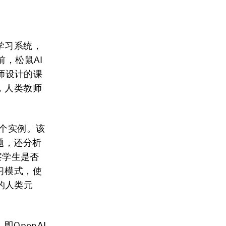
学习系统，
前，松鼠AI
教师设计的课
，人类教师
的一个实例。该
题，还分析
察学生是否
习模式，使
的人类元
OpenAI