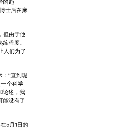
降的趋
作为博士后在麻
，但由于他
熟练程度。
止人们为了
示：“直到现
是一个科学
和论述，我
可能没有了
表在5月1日的