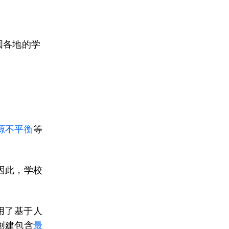
国各地的学
源不平衡
等
因此，学校
用了基于人
创建包含
最