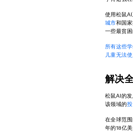
使用松鼠A
城市
和国家
一些最贫困
所有这些学
儿童无法使
解决
松鼠AI的
该领域的
投
在全球范围
年的18亿美