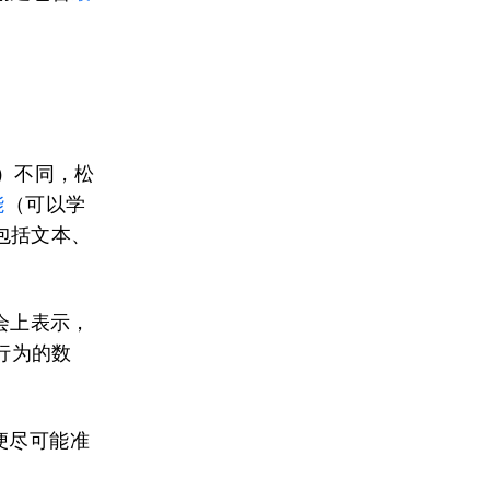
章）不同，松
能
（可以学
包括文本、
会上表示，
习行为的数
以便尽可能准