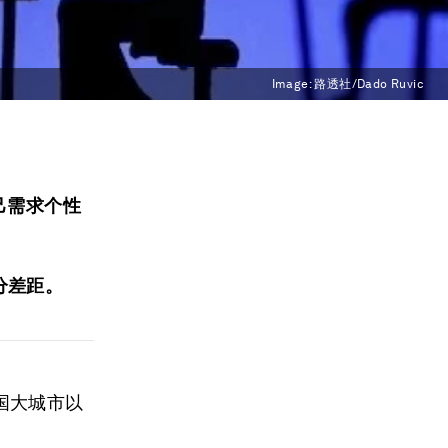
Image:
路透社/Dado Ruvic
己需求个性
分差距。
国大城市以