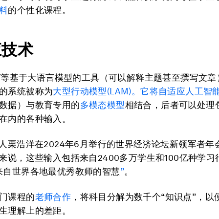
料
的个性化课程。
应技术
GPT等基于大语言模型的工具（可以解释主题甚至撰写文
的系统被称为
大型行动模型(LAM)。它将
自适应人工智
数据）与教育专用的
多模态模型
相结合，后者可以处理
在内的各种输入。
始人栗浩洋在2024年6月举行的世界经济论坛新领军者年
I来说，这些输入包括来自2400多万学生和100亿种学
来自世界各地最优秀教师的智慧
”
。
门课程的
老师合作
，​​将科目分解为数千个“知识点”，
生理解上的差距。