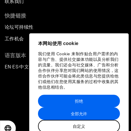
联系我们
快捷链接
论坛可持续性
工作机会
本网站使用 cookie
我们使用 Cookie 来制作贴合用户需求的内
语言版本
容与广告、提供社交媒体功能以及分析我们
的流量。我们还会与社交媒体、广告和分析
EN
ES
中文
日本語
▪
▪
▪
合作伙伴分享您对我们网站的使用情况，这
些合作伙伴可能会将此类信息与您提供给他
们或他们在您使用其服务的过程中收集的其
他信息相结合。
拒绝
隐私政策和服务条款
全部允许
站点地图
自定义
©
2026
世界经济论坛
EN
ES
中文
日本語