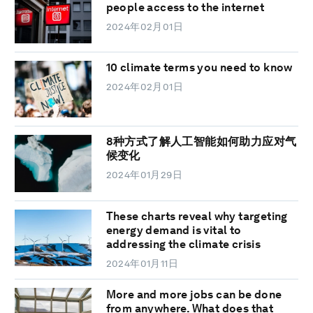
people access to the internet
2024年02月01日
10 climate terms you need to know
2024年02月01日
8种方式了解人工智能如何助力应对气
候变化
2024年01月29日
These charts reveal why targeting
energy demand is vital to
addressing the climate crisis
2024年01月11日
More and more jobs can be done
from anywhere. What does that