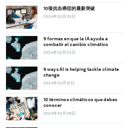
10项抗击癌症的最新突破
2024年02月23日
9 formas en que la IA ayuda a
combatir el cambio climático
2024年02月23日
9 ways AI is helping tackle climate
change
2024年02月12日
10 términos climáticos que debes
conocer
2024年02月08日