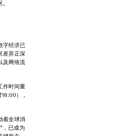
区。
数字经济已
区差异正深
以及网络流
工作时间重
8:00），
动着全球消
”，已成为