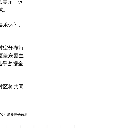
亿美元。这
域。
娱乐休闲、
时空分布特
覆盖东盟主
几乎占据全
时区将共同