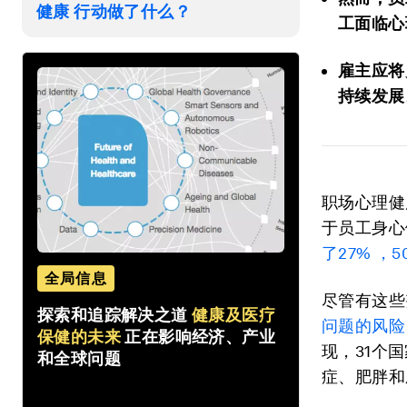
健康 行动做了什么？
工面临心
雇主应将
持续发展
职场心理健
于员工身心
了27% ，
全局信息
尽管有这些
探索和追踪解决之道
健康及医疗
问题的风险
保健的未来
正在影响经济、产业
现，31个
和全球问题
症、肥胖和