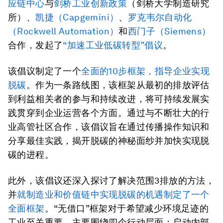
应链中心
与
剑桥工业创新政策
（剑桥大学制造研究
所）、
凯捷（Capgemini）
、
罗克韦尔自动化
（Rockwell Automation）
和
西门子（Siemens）
合作，发起了
“加速工业低碳转型”倡议
。
该倡议制定了一个
全面的10步框架，指导企业实现
脱碳
。作为一条路线图，该框架从最初的排放评估
到利益相关者的参与和持续改进，将可持续发展实
践贯穿到企业运营各个方面。通过与不断壮大的行
业高管社区合作，该倡议旨在通过传播操作知识和
分享最佳实践，揭开脱碳的神秘面纱并加快实现脱
碳的进程。
此外，该倡议还深入探讨了解决范围3排放的方法，
并
就制造业和价值链中实现脱碳的机遇制定了一个
全面框架
。“无借口”框架对于希望减少环境足迹的
工业至关重要，主要围绕四个行动层面：启动内部