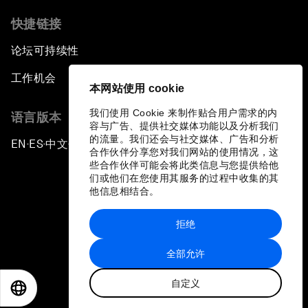
快捷链接
论坛可持续性
工作机会
本网站使用 cookie
我们使用 Cookie 来制作贴合用户需求的内
语言版本
容与广告、提供社交媒体功能以及分析我们
的流量。我们还会与社交媒体、广告和分析
EN
ES
中文
日本語
▪
▪
▪
合作伙伴分享您对我们网站的使用情况，这
些合作伙伴可能会将此类信息与您提供给他
们或他们在您使用其服务的过程中收集的其
他信息相结合。
拒绝
隐私政策和服务条款
全部允许
站点地图
自定义
©
2026
世界经济论坛
EN
ES
中文
日本語