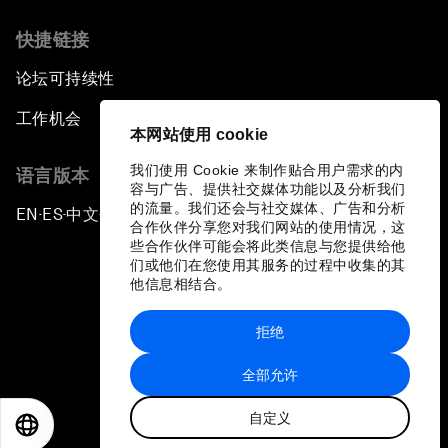
快捷链接
论坛可持续性
工作机会
本网站使用 cookie
我们使用 Cookie 来制作贴合用户需求的内
语言版本
容与广告、提供社交媒体功能以及分析我们
的流量。我们还会与社交媒体、广告和分析
EN
ES
中文
日本語
▪
▪
▪
合作伙伴分享您对我们网站的使用情况，这
些合作伙伴可能会将此类信息与您提供给他
们或他们在您使用其服务的过程中收集的其
他信息相结合。
拒绝
隐私政策和服务条款
全部允许
站点地图
自定义
©
2026
世界经济论坛
EN
ES
中文
日本語