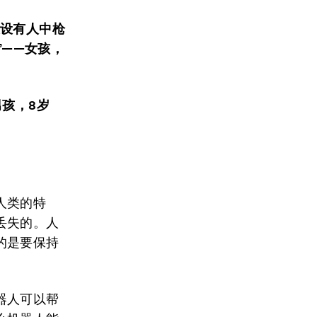
假设
有人中枪
’”——
女孩，
男孩，
8
岁
人类的特
丢失的。人
的是要保持
器人可以帮