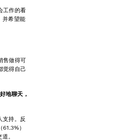
会工作的看
，并希望能
销售做得可
都觉得自己
好好地聊天，
的人支持。反
1.3%）
交道。