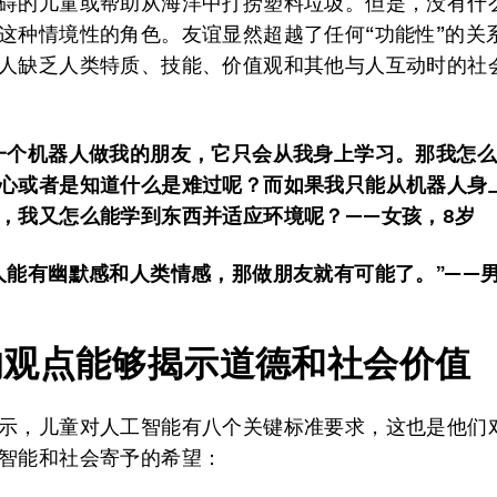
碍的儿童或帮助从海洋中打捞塑料垃圾。但是，没有什
这种情境性的角色。友谊显然超越了任何“功能性”的关
人缺乏人类特质、技能、价值观和其他与人互动时的社
一个
机器人
做
我的
朋友，
它只会从我身上学习
。
那我怎
心或者是知道什么是
难过呢？而
如果我
只能从机器人身
，
我又怎
么
能学到东西并适应环境呢？——
女孩，
8
岁
人能
有
幽默感和人类
情感，
那做朋友就有可能了。
”——
的观点能够揭示道德和社会价值
示，儿童对人工智能有八个关键标准要求，这也是他们
智能和社会寄予的希望：