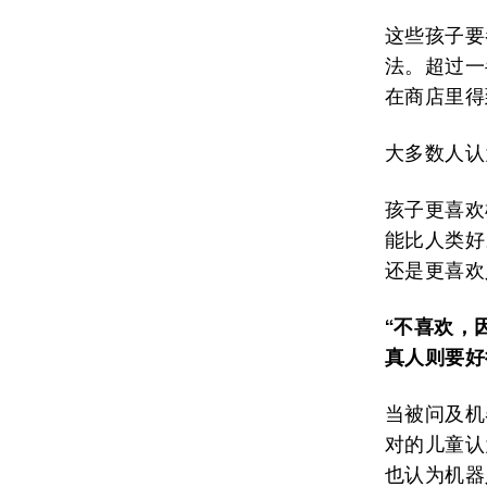
这些孩子要
法。超过一
在商店里得
大多数人认
孩子更喜欢
能比人类好
还是更喜欢
“
不
喜欢
，
真人
则
要好
当被问及机
对的儿童认
也认为机器