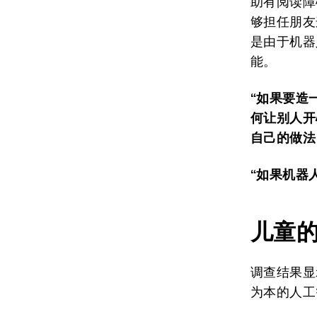
助有阅读障
够担任朋友
是由于机器
能。
“
如果
要
造
何让别人
开
自己的做法
“
如果机器
儿童
调查结果显
为本的人工