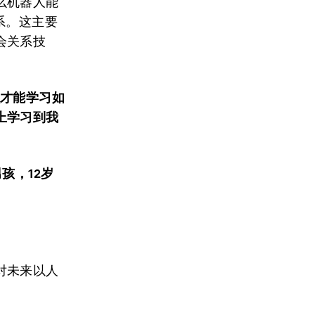
么机器人能
系。这主要
会关系技
么才能学习如
上学习到我
男孩，
12
岁
对未来以人