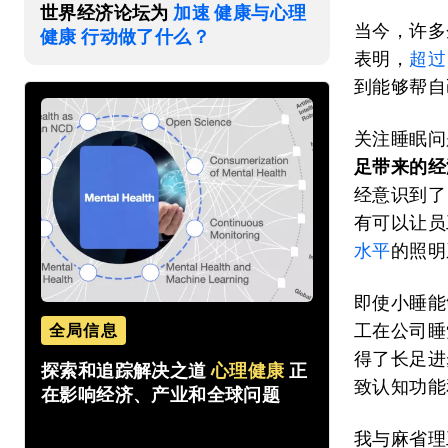
世界经济论坛为
加速 健康与心理
当今，许多
健康 行动做了什么？
表明，
超过
到能够帮自
关注睡眠问
足带来的经
经意识到了
有可以让员
水平
的照明
即使小睡能
工在公司睡
全局信息
得了长足进
探索和追踪解决之道
心理健康
正
致认知功能
在影响经济、产业和全球问题
我与麻省理