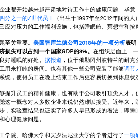
企业都开始越来越严肃地对待工作中的健康问题。毕竟
四分之一的Z世代员工
（出生于1997年至2012年间的
己应对压力的工作福利设施，包括睡眠舱、冥想室和按
题至关重要。
美国智库兰德公司2018年的一项分析
表明
济损失可以占到一个
国家GDP
的
3%。
在组织层面上，
良好睡眠的好处。
据报道
，位于俄勒冈州波特兰的耐克
工用来打盹的房间。也有其他一些公司安装了能够
调节
系统，使得员工在晚上结束工作后更容易切换到休息状
够提升员工的精神健康，也有助于公司吸引顶尖人才，
觉这一概念对大多数企业来说仍然难以接受。近年来，
步，实验室结果也证实了许多人早已形成的看法，即睡
和心理健康问题。
工学院、哈佛大学和宾夕法尼亚大学的学者进行了
一项