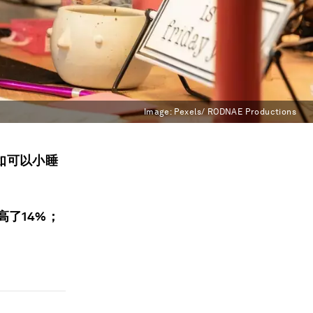
Image:
Pexels/ RODNAE Productions
如可以小睡
了14%；