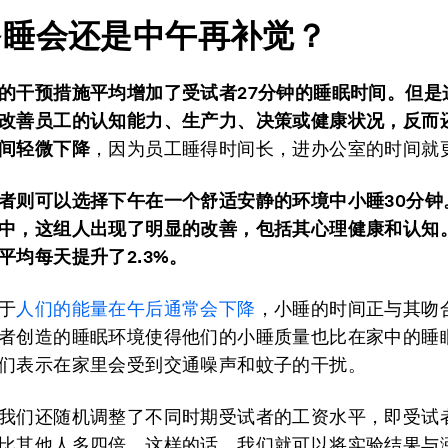
多睡会还是中午再补觉？
的干预措施平均增加了受试者2
7
分钟的
睡眠时间。
但是
改善员工的认知能力、生产力、决策或健康状况
，反而
间轻微下降
，因为员工睡得时间长，进办公室的时间就
者则可以选择下午在一个舒适安静的环境中
小睡30分钟
中，这组人出现了明显的改善，包括其
心理健康
和
认知
平均每天提升了
2.3%
。
于
人们的能量在午后通常会下降
，小睡的时间正与其吻
者创造的睡眠环境使得他们的小睡质量也比在家中的睡
们表示在家里会受到交通噪声和蚊子的干扰。
我们还随机调整了不同时期受试者的工资水平，即受试
比其他人多四倍。这样的话，我们就可以将实验结果与