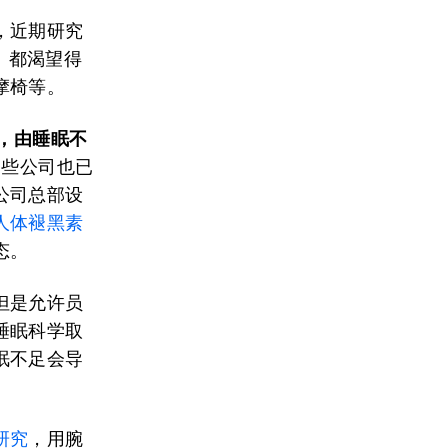
，近期研究
人）都渴望得
摩椅等。
，
由睡眠不
一些公司也已
公司总部设
人体褪黑素
态。
但是允许员
睡眠科学取
眠不足会导
研究
，用腕