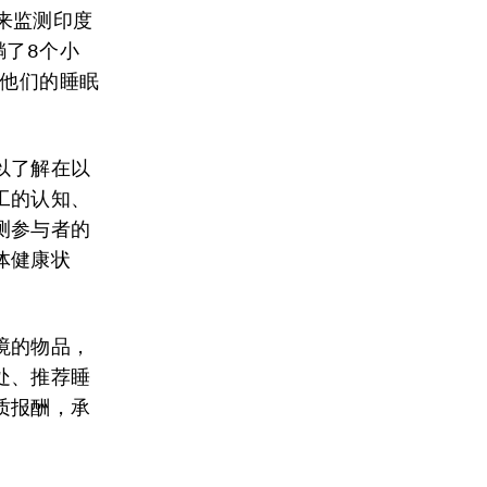
）来监测印度
躺了8个小
。他们的睡眠
。
以了解在以
工的认知、
测参与者的
体健康状
境的物品，
处、推荐睡
质报酬，承