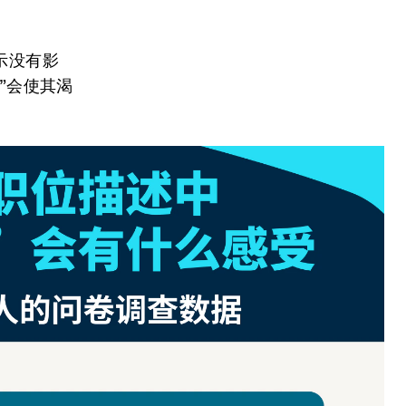
示没有影
”会使其渴