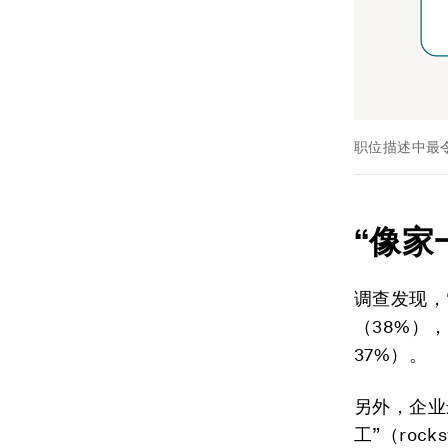
职位描述中最
“像家
调查发现，“
（38%），紧
37%）。
另外，企业最
工”（ro