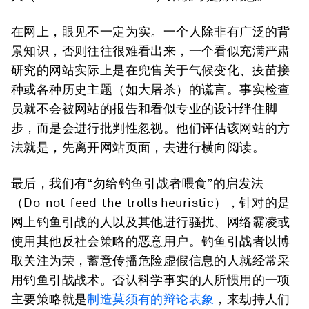
在网上，眼见不一定为实。一个人除非有广泛的背
景知识，否则往往很难看出来，一个看似充满严肃
研究的网站实际上是在兜售关于气候变化、疫苗接
种或各种历史主题（如大屠杀）的谎言。事实检查
员就不会被网站的报告和看似专业的设计绊住脚
步，而是会进行批判性忽视。他们评估该网站的方
法就是，先离开网站页面，去进行横向阅读。
最后，我们有
“
勿给钓鱼
引战者喂食”
的启发法
（Do-not-feed-the-trolls heuristic），针对的是
网上钓鱼引战的人以及其他进行骚扰、网络霸凌或
使用其他反社会策略的恶意用户。钓鱼引战者以博
取关注为荣，蓄意传播危险虚假信息的人就经常采
用钓鱼引战战术。否认科学事实的人所惯用的一项
主要策略就是
制造莫须有的辩论表象
，来劫持人们