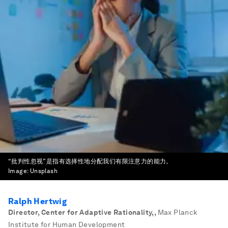
“批判性忽视”是指有选择性地分配我们有限注意力的能力。
Image:
Unsplash
Ralph Hertwig
Director, Center for Adaptive Rationality,
,
Max Planck
Institute for Human Development