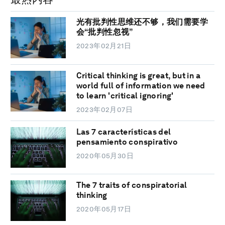
光有批判性思维还不够，我们需要学
会“批判性忽视”
2023年02月21日
Critical thinking is great, but in a
world full of information we need
to learn 'critical ignoring'
2023年02月07日
Las 7 características del
pensamiento conspirativo
2020年05月30日
The 7 traits of conspiratorial
thinking
2020年05月17日