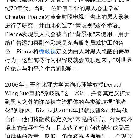
纪70年代。当时一位哈佛毕业的黑人心理学家
Chester Pierce对黄金时段电视广告上的黑人形象
进行了研究，并由此创造了“微歧视”这个术语。
Pierce发现黑人只会被当作“背景板”来使用，用于
给广告添加喜剧色彩或是充当服务员或护工的角
色。Pierce将
微歧视
定义为白人对黑人隐蔽的侮辱
行为，这些侮辱行为很容易就会累积起来，“对世界
的稳定与和平产生普遍影响”。
2006年，哥伦比亚大学咨询心理学教授Derald
Wing Sue重拾“微歧视”这一术语，并将其定义扩大
到黑人之外的许多被主流群体的各类微歧视“他者
化”的群体。Rivera从2006年起就跟随Sue并与他
合作，他们将微歧视定义为“常见的语言、行为或环
境上的侮辱性行为，且表达了对任何边缘化或受压
迫群体的敌意、贬低、负面轻视或侮辱”。一个现代