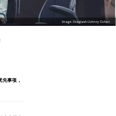
Image:
Unsplash/Johnny Cohen
；
优先事项，