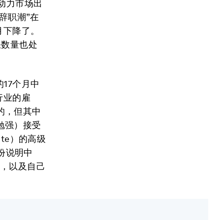
动力市场出
辞职潮”在
月下降了。
缺数量也处
17个月中
行业的雇
的，但其中
勉强）接受
tute）的高级
的一份说明中
项，以及自己