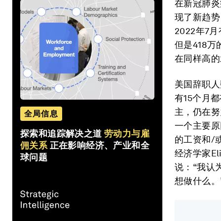
在新冠肺炎
现了新趋势
2022年
但是418
在同样高的
美国辞职人
有15个月
主，仍在努
全局信息
一个主要原
探索和追踪解决之道
劳动力与雇
的工资和/或工
佣关系
正在影响经济、产业和全
经济学家Eli
球问题
说：“我认
想做什么。