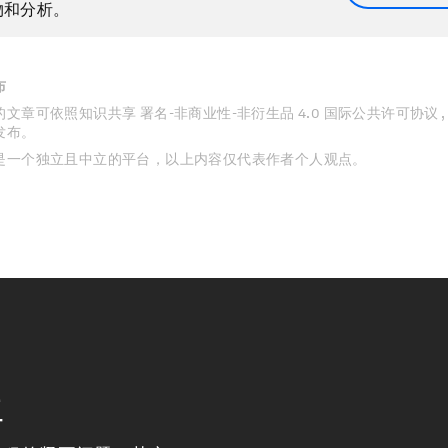
物和分析。
布
文章可依照知识共享 署名-非商业性-非衍生品 4.0 国际公共许可协议 
发布。
是一个独立且中立的平台，以上内容仅代表作者个人观点。
程