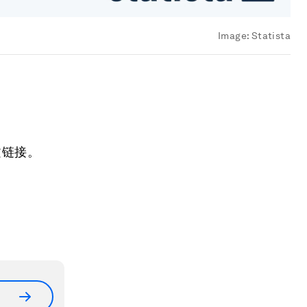
Image:
Statista
文链接。