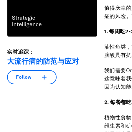
值得庆幸的
症的风险。
1. 每周吃
油性鱼类，
实时追踪：
肪酸具有抗
大流行病的防范与应对
我们需要O
Follow
这意味着我
因为认知能
2. 每餐都
植物性食物
维生素和矿