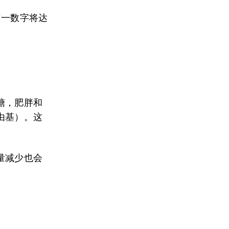
这一数字将达
糖，肥胖和
由基）。这
量减少也会