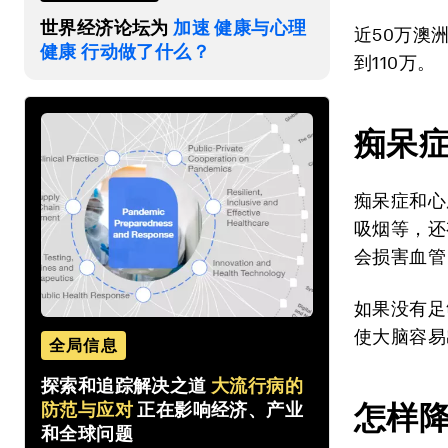
世界经济论坛为
加速 健康与心理
近50万澳
健康 行动做了什么？
到110万。
痴呆
痴呆症和心
吸烟等，还
会损害血管
如果没有足
使大脑容易
全局信息
探索和追踪解决之道
大流行病的
怎样
防范与应对
正在影响经济、产业
和全球问题