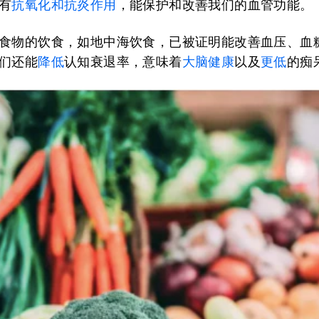
有
抗氧化和抗炎作用
，能保护和改善我们的血管功能。
食物的饮食，如地中海饮食，已被证明能改善血压、血
们还能
降低
认知衰退率，意味着
大脑健康
以及
更低
的痴