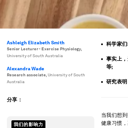
Ashleigh Elizabeth Smith
科学家们
Senior Lecturer - Exercise Physiology
,
University of South Australia
事实上，
等;
Alexandra Wade
Research associate
,
University of South
研究表明
Australia
分享：
当我们想到
健康习惯，
我们的影响力