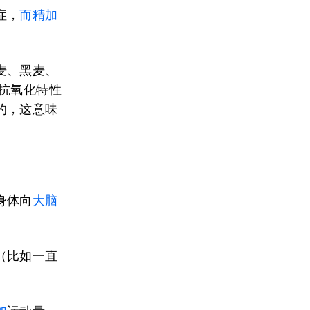
症，
而精加
麦、黑麦、
抗氧化特性
的，这意味
身体向
大脑
。
（比如一直