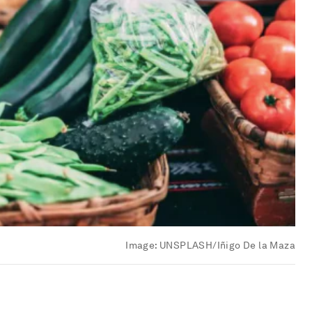
Image:
UNSPLASH/Iñigo De la Maza