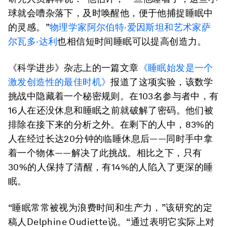
球就会嘈杂落下，及时唤醒他，便于他捕捉睡眠中
的灵感。”
物理学家阿尔伯特·爱因斯坦和艺术家萨
尔瓦多·达利
也相信短时间睡眠可以提高创造力。
《科学进步》杂志上的一篇文章
《睡眠始发是一个
激发创造性的最佳时机》
报道了这项实验，该数学
挑战中隐藏着一个秘密规则。在103名参与者中，有
16人在还没休息和睡眠之前就破解了密码。他们被
排除在接下来的分析之外。在剩下的人中，83%的
人在经过长达20分钟的临睡休息后——同时手中拿
着一个物体——解决了此挑战。相比之下，只有
30%的人保持了清醒，有14%的人陷入了更深的睡
眠。
“睡眠常常被视为浪费时间和生产力，”该研究的定
稿人Delphine Oudiette说。“通过表明它实际上对