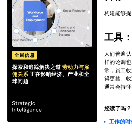
构建能够提
工具
人们普遍认
全局信息
样的论调也
探索和追踪解决之道
劳动力与雇
常，员工收
佣关系
正在影响经济、产业和全
得更糟。收
球问题
通常会持怀
您读了吗？
工作的时