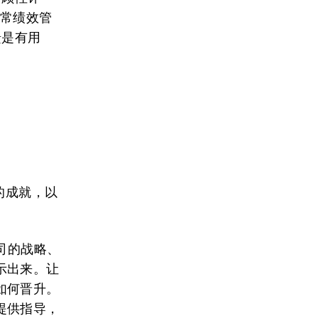
日常绩效管
馈是有用
的成就，以
司的战略、
示出来。让
如何晋升。
提供指导，