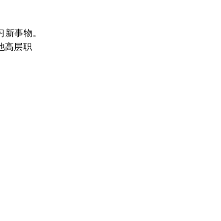
习新事物。
他高层职