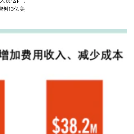
究人员估计，
创13亿美