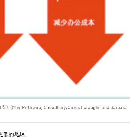
raj Choudhury, Cirrus Foroughi, and Barbara
更低的地区