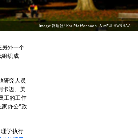
Image:
路透社/ Kai Pfaffenbach - S1AEULHWNHAA
在另外一个
低组织成
他研究人员
阿卡迈、美
，员工的工作
在家办公”政
管理学执行