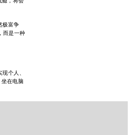
成瘾，将会
然极富争
，而是一种
实现个人、
，坐在电脑
。