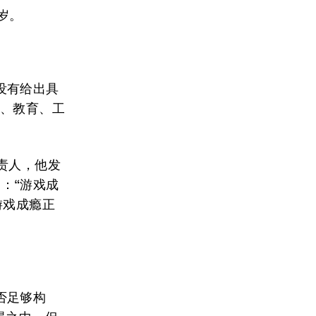
岁。
没有给出具
会、教育、工
负责人，他发
：“游戏成
游戏成瘾正
否足够构