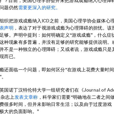
碍”？目前，美国心理学协会并未把游戏成瘾纳入心理障
问题仍然
需要更深入的研究。
组织把游戏成瘾纳入ICD之前，美国心理学协会媒体心
表声明
，表达了对于视游戏成瘾为心理障碍的担忧。该
足够。声明中提到：如何明确定义“游戏成瘾”，什么症
这种现象有多普遍，并没有足够的研究能够提供说明。
并不是一种独立的心理障碍；又或者说，游戏成瘾只是
现而已。
瘾还面临一个问题，即如何区分“在游戏上花费大量时间
”。
国诺丁汉特伦特大学一组研究者们在《Journal of Addi
r》杂志上
发表文章称
，科学家们需要“明确地在二者之间
费很多时间，但并未影响日常生活；以及由于过度游戏
极大的负面影响。”