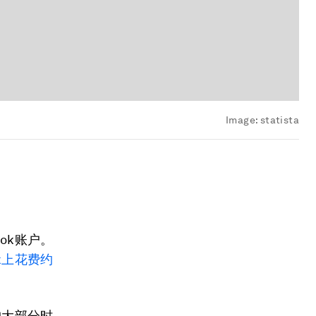
Image:
statista
ook账户。
ok上花费约
户大部分时