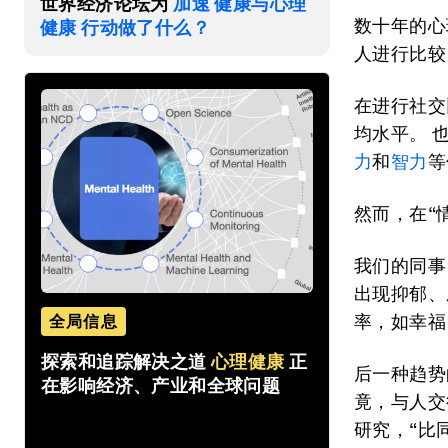
世界经济论坛为
加速 健康与心理
数十年的心
健康 行动做了什么？
人进行比较
在进行社交
均水平。 
力
和
智力
等
然而，在“
我们的同事，
出现抑郁、
率，如幸福
全局信息
探索和追踪解决之道
心理健康
正
后一种趋势
在影响经济、产业和全球问题
竟，与人交
研究，“比