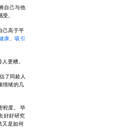
们将自己与他
感受。
自己高于平
健康
、
吸引
龄人更糟。
估了同龄人
极情绪的几
程度。 毕
去好好研究
法又是如何