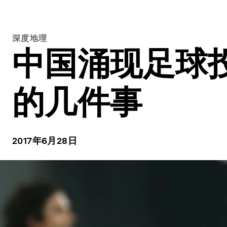
深度地理
中国涌现足球
的几件事
2017年6月28日