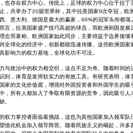
，也存在权力中心。传统上，足球的权力中心位于拉丁
止，共举办了20届世界杯，其中拉美国家9次夺冠，欧洲
西、意大利、德国是最大的赢家，65%的冠军头衔都落
而言，拉美国家盛产技巧高超的球员，而欧洲则因发展
理念而著称。欧洲国家如此同步，主要得益于边界接壤
何全球化的经济中，创新都能迅速传播。这些欧洲国家
具影响力的权力基地，全球化功不可没。
力与政治中的权力相交织，这点不足为奇。随着时间的
识到，体育是发挥软实力的有效工具。有研究表明，体
国家的文化价值观，增强对外国投资者和外国学生的吸
中，所有人都加入了争取有限资源的竞争，因此吸引人
缺。
的权力掌控者面临着挑战，这也为其他国家加入领军队
望借此机会加入领导阵营。随着民族主义的崛起，许多