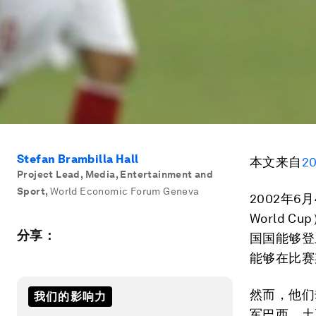
Stefan Brambilla Hall
本文来自
2
Project Lead, Media, Entertainment and
Sport
,
World Economic Forum Geneva
2002年
World
分享：
国国能够登
能够在比赛
然而，他们
我们的影响力
军巴西、土