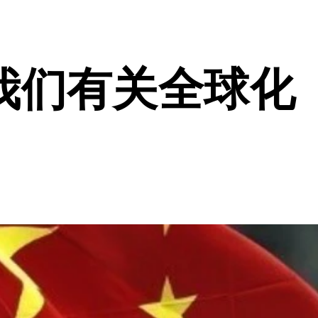
我们有关全球化