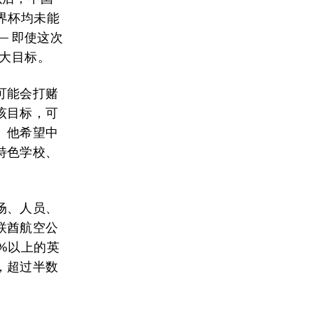
世界杯均未能
— 即使这次
伟大目标。
可能会打赌
该目标，可
。他希望中
特色学校、
场、人员、
联酋航空公
%以上的英
，超过半数