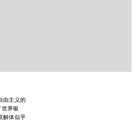
自由主义的
了世界银
联解体似乎