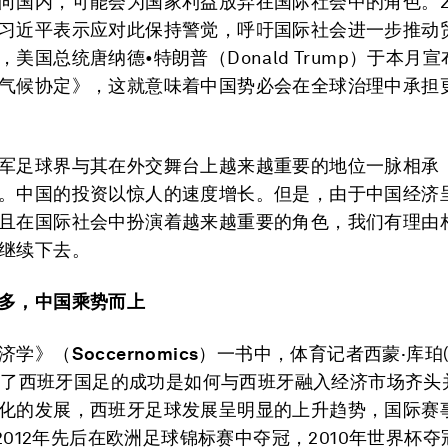
向国内，可能会为国家利益放弃在国际社会中的角色。20
习近平表示应对此保持警觉，呼吁国际社会进一步推动
，美国总统唐纳德•特朗普（Donald Trump）于本月
气候协定》，这就意味着中国势必会在全球治理中承担
军足球界与其在外交舞台上越来越重要的地位一脉相承
。中国的投资以惊人的速度增长。但是，由于中国经济
且在国际社会中扮演着越来越重要的角色，我们有理由
继续下去。
多，
中国乘势而上
济学》（
Soccernomics
）一书中，体育记者西蒙·库珀(S
)再现了西班牙国足的成功是如何与西班牙融入经济市场齐
化的发展，西班牙足球发展呈明显的上升趋势，国际赛
、2012年先后在欧洲足球锦标赛中夺冠，2010年世界杯夺