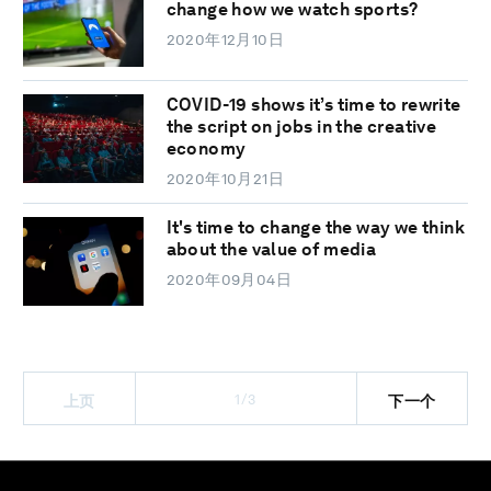
change how we watch sports?
2020年12月10日
COVID-19 shows it’s time to rewrite
the script on jobs in the creative
economy
2020年10月21日
It's time to change the way we think
about the value of media
2020年09月04日
1/3
上页
下一个