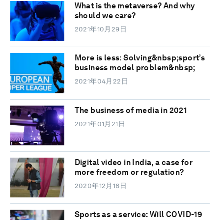
What is the metaverse? And why
should we care?
2021年10月29日
More is less: Solving&nbsp;sport’s
business model problem&nbsp;
2021年04月22日
The business of media in 2021
2021年01月21日
Digital video in India, a case for
more freedom or regulation?
2020年12月16日
Sports as a service: Will COVID-19