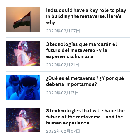
India could have a key role to play
in building the metaverse. Here's
why
2022年03月07日
3 tecnologías que marcarán el
futuro del metaverso - y la
experiencia humana
2022年02月21日
¿Qué es el metaverso? ¿Y por qué
debería importarnos?
2022年02月17日
3 technologies that will shape the
future of the metaverse – and the
human experience
2022年02月07日