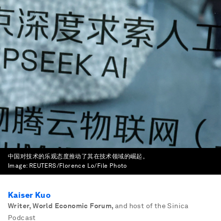
中国对技术的乐观态度推动了其在技术领域的崛起。
Image:
REUTERS/Florence Lo/File Photo
Kaiser Kuo
Writer, World Economic Forum
,
and host of the Sinica
Podcast