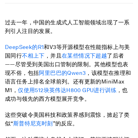
过去一年，中国的生成式人工智能领域出现了一系
列引人注目的发展。
DeepSeek
的
R1
和V3等开源模型在性能指标上与美
国同行
不相上下
，并且
在某些情况下超越
了后者
——尽管受到美国出口管制的限制。其他模型也表
现不俗，包括
阿里巴巴的
Qwen3
，该模型在推理和
语言任务上排名全球前列。还有更新的MiniMax
M1，
仅使用
512
块英伟达
H800 GPU
进行训练
，也
成功与领先的西方模型展开竞争。
这些突破令美国科技和政策界感到震惊，掀起了类
似“
斯普特尼克时刻
”的反应。