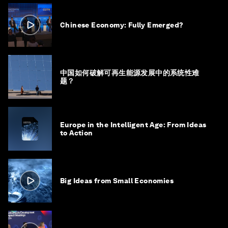
Chinese Economy: Fully Emerged?
中国如何破解可再生能源发展中的系统性难
题？
Europe in the Intelligent Age: From Ideas
to Action
Big Ideas from Small Economies