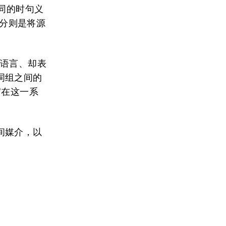
同的时句义
部分则是将源
同语言、却表
词组之间的
’在这一系
间媒介，以
。