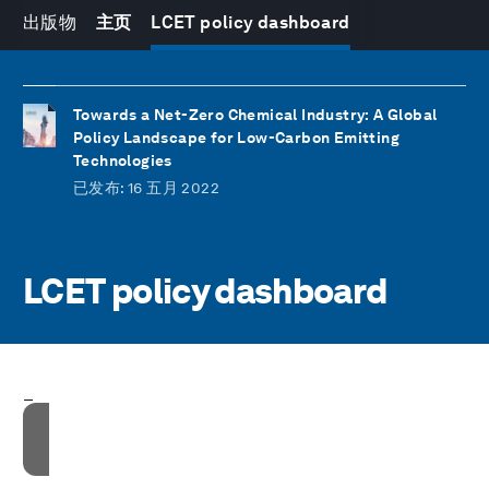
出版物
主页
LCET policy dashboard
Towards a Net-Zero Chemical Industry: A Global
Policy Landscape for Low-Carbon Emitting
Technologies
已发布
: 16 五月 2022
LCET policy dashboard
_
接受我们的营销cookies才能访问此内容。