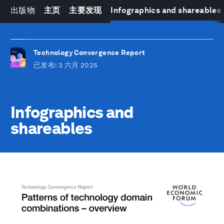
出版物
主页
主要发现
Infographics and shareables
Technology Convergence Report
已发布
: 3 六月 2025
Infographics and
shareables