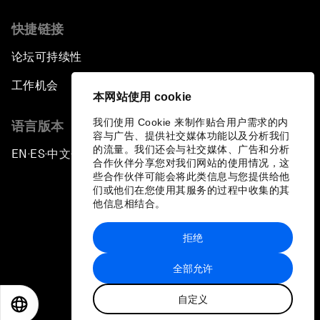
快捷链接
论坛可持续性
工作机会
本网站使用 cookie
我们使用 Cookie 来制作贴合用户需求的内
语言版本
容与广告、提供社交媒体功能以及分析我们
的流量。我们还会与社交媒体、广告和分析
EN
ES
中文
日本語
▪
▪
▪
合作伙伴分享您对我们网站的使用情况，这
些合作伙伴可能会将此类信息与您提供给他
们或他们在您使用其服务的过程中收集的其
他信息相结合。
拒绝
隐私政策和服务条款
全部允许
站点地图
自定义
©
2026
世界经济论坛
EN
ES
中文
日本語