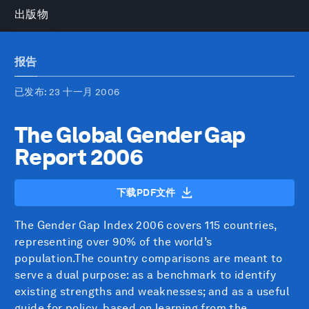
出版物
报告
已发布
: 23 十一月 2006
The Global Gender Gap
Report 2006
下载PDF文件
The Gender Gap Index 2006 covers 115 countries,
representing over 90% of the world’s
population.The country comparisons are meant to
serve a dual purpose: as a benchmark to identify
existing strengths and weaknesses; and as a useful
guide for policy, based on learning from the