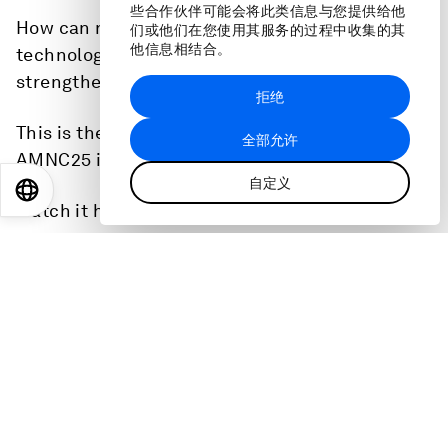
些合作伙伴可能会将此类信息与您提供给他
How can new strategies, from partnerships to
们或他们在您使用其服务的过程中收集的其
他信息相结合。
technology and innovation, be leveraged to
strengthen these efforts?
拒绝
This is the full audio from a session at the
全部允许
AMNC25 in Tianjin, China on 24 June, 2025.
自定义
EN
ES
中文
日本語
Watch it here: