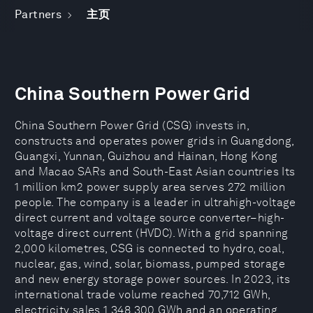
Partners
主页
China Southern Power Grid
China Southern Power Grid (CSG) invests in,
constructs and operates power grids in Guangdong,
Guangxi, Yunnan, Guizhou and Hainan, Hong Kong
and Macao SARs and South-East Asian countries Its
1 million km2 power supply area serves 272 million
people. The company is a leader in ultrahigh-voltage
direct current and voltage source converter–high-
voltage direct current (HVDC). With a grid spanning
2,000 kilometres, CSG is connected to hydro, coal,
nuclear, gas, wind, solar, biomass, pumped storage
and new energy storage power sources. In 2023, its
international trade volume reached 70,712 GWh,
electricity sales 1,348,300 GWh and an operating