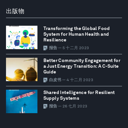
出版物
Transforming the Global Food
System for Human Health and
Resilience
报告
— 5 十二月 2023
Better Community Engagement for
a Just Energy Transition: A C-Suite
Guide
白皮书
— 4 十二月 2023
Shared Intelligence for Resilient
Supply Systems
报告
— 26 七月 2023