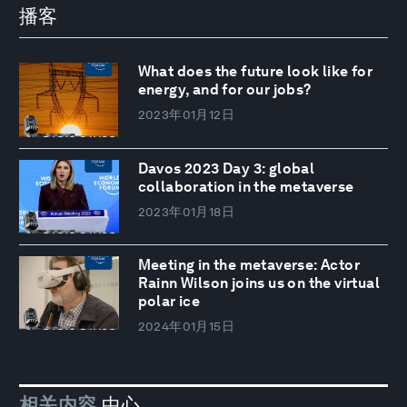
播客
What does the future look like for
energy, and for our jobs?
2023年01月12日
Davos 2023 Day 3: global
collaboration in the metaverse
2023年01月18日
Meeting in the metaverse: Actor
Rainn Wilson joins us on the virtual
polar ice
2024年01月15日
相关内容
中心