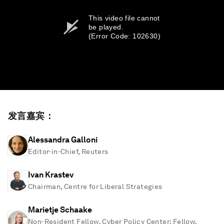
This video file cannot
be played.
(Error Code: 102630)
发言嘉宾：
Alessandra Galloni
Editor-in-Chief, Reuters
Ivan Krastev
Chairman, Centre for Liberal Strategies
Marietje Schaake
Non-Resident Fellow, Cyber Policy Center; Fellow,