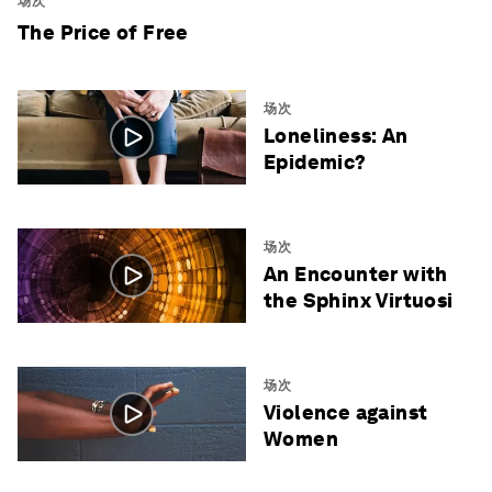
场次
The Price of Free
场次
Loneliness: An
Epidemic?
场次
An Encounter with
the Sphinx Virtuosi
场次
Violence against
Women