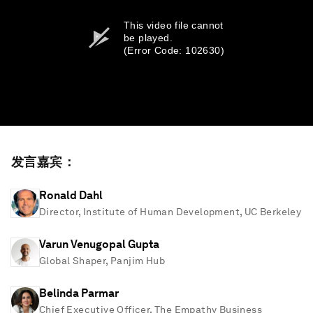
This video file cannot
be played.
(Error Code: 102630)
发言嘉宾：
Ronald Dahl
Director, Institute of Human Development, UC Berkeley
Varun Venugopal Gupta
Global Shaper, Panjim Hub
Belinda Parmar
Chief Executive Officer, The Empathy Business