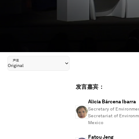
声道
Original
发言嘉宾：
Alicia Bárcena Ibarra
Secretary of Environme
Secretariat of Environm
Mexico
Fatou Jeng