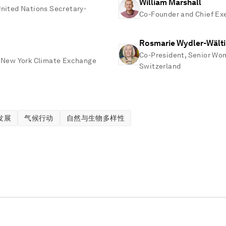
William Marshall
United Nations Secretary-
Co-Founder and Chief Exe
Rosmarie Wydler-Wälti
Co-President, Senior Wo
, New York Climate Exchange
Switzerland
发展
气候行动
自然与生物多样性