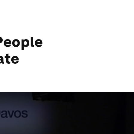
People
ate