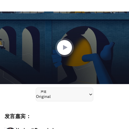
0
seconds
of
1
hour,
13
minutes,
53
seconds
声道
Original
发言嘉宾：