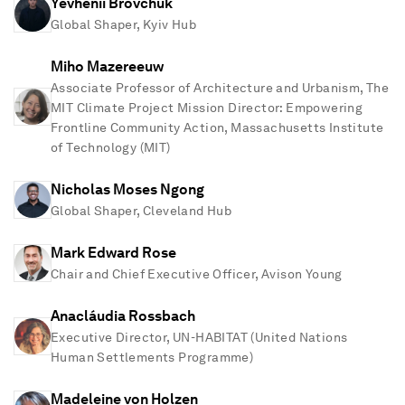
Yevhenii Brovchuk
Global Shaper, Kyiv Hub
Miho Mazereeuw
Associate Professor of Architecture and Urbanism, The
MIT Climate Project Mission Director: Empowering
Frontline Community Action, Massachusetts Institute
of Technology (MIT)
Nicholas Moses Ngong
Global Shaper, Cleveland Hub
Mark Edward Rose
Chair and Chief Executive Officer, Avison Young
Anacláudia Rossbach
Executive Director, UN-HABITAT (United Nations
Human Settlements Programme)
Madeleine von Holzen