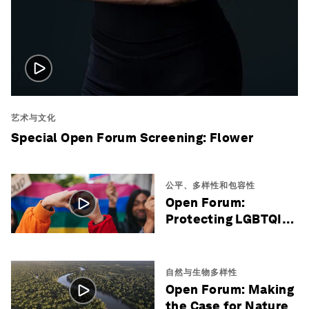
艺术与文化
Special Open Forum Screening: Flower
公平、多样性和包容性
Open Forum:
Protecting LGBTQI+
Lives
自然与生物多样性
Open Forum: Making
the Case for Nature