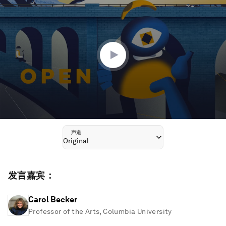
seconds
of
45
minutes,
12
seconds
声道
Original
发言嘉宾：
Carol Becker
Professor of the Arts, Columbia University