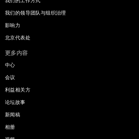
我们的工作方式
Closing the Infrastructure Gap
我们的领导团队与组织治理
影响力
The New Banking Context
北京代表处
Forum Debate: The Price of Instability
更多内容
Transformational Leadership
中心
会议
Transformational Leadership
利益相关方
Volatility as the New Normal
论坛故事
An Insight, An Idea with Queen Rania
新闻稿
相册
Religion: A Pretext for Conflict?