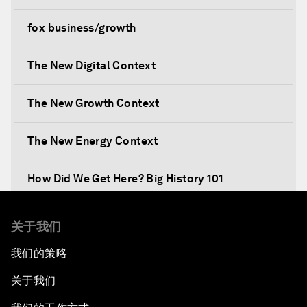
fox business/growth
The New Digital Context
The New Growth Context
The New Energy Context
How Did We Get Here? Big History 101
What's Next? A Climate for Action
关于我们
我们的策略
An Insight, An Idea with Martin Wolf
关于我们
Inclusive Growth in the Digital Age