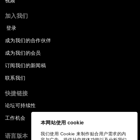
视频
An Insight, An Idea with Andrea Bocelli
加入我们
The End of Blindness
登录
成为我们的合作伙伴
The Geo-Economics of Energy
成为我们的会员
China’s Impact as a Global Investor
订阅我们的新闻稿
Forum Debate: Leadership in Crisis
联系我们
快捷链接
Global Health Security
论坛可持续性
The Future of Ukraine
工作机会
本网站使用 cookie
Turkey's Vision for the G20
我们使用 Cookie 来制作贴合用户需求的内
语言版本
容与广告、提供社交媒体功能以及分析我们