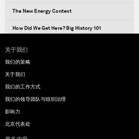
The New Energy Context
How Did We Get Here? Big History 101
What's Next? A Climate for Action
关于我们
我们的策略
An Insight, An Idea with Martin Wolf
关于我们
Inclusive Growth in the Digital Age
我们的工作方式
Closing the Infrastructure Gap
我们的领导团队与组织治理
影响力
The New Banking Context
北京代表处
Forum Debate: The Price of Instability