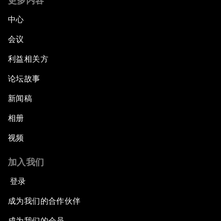
更多内容
Transformational Leadership
中心
会议
Transformational Leadership
利益相关方
Volatility as the New Normal
论坛故事
An Insight, An Idea with Queen Rania
新闻稿
相册
Religion: A Pretext for Conflict?
视频
An Insight, An Idea with Andrea Bocelli
加入我们
The End of Blindness
登录
成为我们的合作伙伴
The Geo-Economics of Energy
成为我们的会员