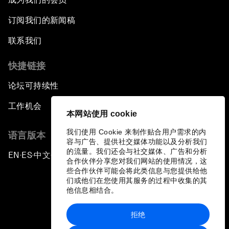
China’s Impact as a Global Investor
订阅我们的新闻稿
Forum Debate: Leadership in Crisis
联系我们
快捷链接
Global Health Security
论坛可持续性
The Future of Ukraine
工作机会
本网站使用 cookie
Turkey's Vision for the G20
我们使用 Cookie 来制作贴合用户需求的内
语言版本
容与广告、提供社交媒体功能以及分析我们
The End of Antibiotics
的流量。我们还会与社交媒体、广告和分析
EN
ES
中文
日本語
▪
▪
▪
合作伙伴分享您对我们网站的使用情况，这
些合作伙伴可能会将此类信息与您提供给他
Achieving Africa’s Growth Agenda
们或他们在您使用其服务的过程中收集的其
他信息相结合。
Forum Debate: Global Financial Stability
拒绝
隐私政策和服务条款