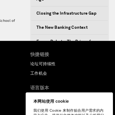
Closing the Infrastructure Gap
School of
The New Banking Context
Forum Debate: The Price of
Instability
快捷链接
Transformational Leadership
论坛可持续性
工作机会
Transformational Leadership
语言版本
Volatility as the New Normal
EN
ES
中文
日本語
▪
▪
▪
本网站使用 cookie
An Insight, An Idea with Queen
Rania
我们使用 Cookie 来制作贴合用户需求的内