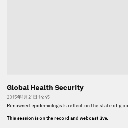
Global Health Security
2015年1月21日 14:45
Renowned epidemiologists reflect on the state of globa
This session is on the record and webcast live.