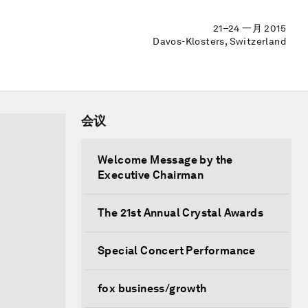
21–24 一月 2015
Davos-Klosters, Switzerland
会议
Welcome Message by the
Executive Chairman
The 21st Annual Crystal Awards
Special Concert Performance
fox business/growth