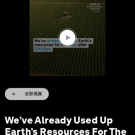
0
seconds
of
1
minute,
14
seconds
全部视频
We’ve Already Used Up
Earth’s Resources For The