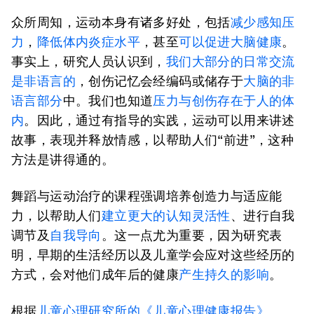
众所周知，运动本身有诸多好处，包括
减少感知压
力
，
降低体内炎症水平
，甚至
可以促进大脑健康
。
事实上，研究人员认识到，
我们大部分的日常交流
是非语言的
，创伤记忆会经编码或储存于
大脑的非
语言部分
中。我们也知道
压力与创伤存在于人的体
内
。因此，通过有指导的实践，运动可以用来讲述
故事，表现并释放情感，以帮助人们“前进”，这种
方法是讲得通的。
舞蹈与运动治疗的课程强调培养创造力与适应能
力，以帮助人们
建立更大的认知灵活性
、进行自我
调节及
自我导向
。这一点尤为重要，因为研究表
明，早期的生活经历以及儿童学会应对这些经历的
方式，会对他们成年后的健康
产生持久的影响
。
根据
儿童心理研究所的《儿童心理健康报告》