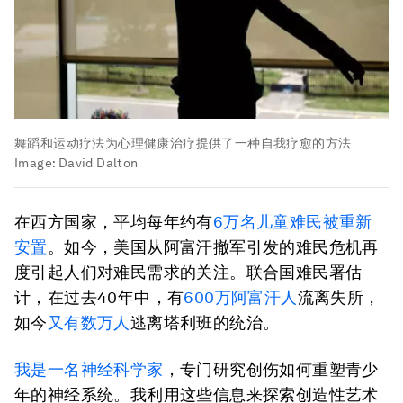
舞蹈和运动疗法为心理健康治疗提供了一种自我疗愈的方法
Image:
David Dalton
在西方国家，平均每年约有
6万名儿童难民被重新
安置
。如今，美国从阿富汗撤军引发的难民危机再
度引起人们对难民需求的关注。联合国难民署估
计，在过去40年中，有
600万阿富汗人
流离失所，
如今
又有数万人
逃离塔利班的统治。
我是一名神经科学家
，专门研究创伤如何重塑青少
年的神经系统。我利用这些信息来探索创造性艺术