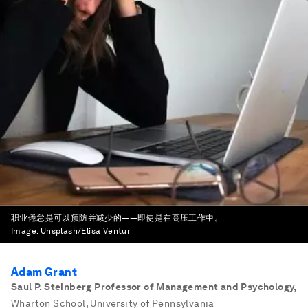
职业倦怠是可以预防并减少的——即使是在高压工作中。
Image:
Unsplash/Elisa Ventur
Adam Grant
Saul P. Steinberg Professor of Management and Psychology
,
Wharton School, University of Pennsylvania