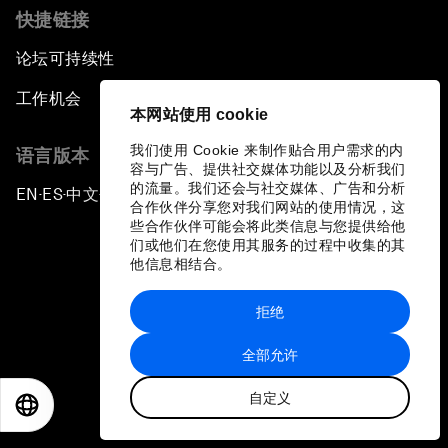
快捷链接
论坛可持续性
工作机会
本网站使用 cookie
我们使用 Cookie 来制作贴合用户需求的内
语言版本
容与广告、提供社交媒体功能以及分析我们
的流量。我们还会与社交媒体、广告和分析
EN
ES
中文
日本語
▪
▪
▪
合作伙伴分享您对我们网站的使用情况，这
些合作伙伴可能会将此类信息与您提供给他
们或他们在您使用其服务的过程中收集的其
他信息相结合。
拒绝
隐私政策和服务条款
全部允许
站点地图
自定义
©
2026
世界经济论坛
EN
ES
中文
日本語