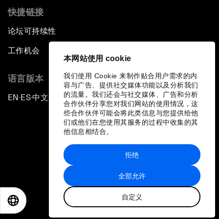
快捷链接
论坛可持续性
工作机会
本网站使用 cookie
我们使用 Cookie 来制作贴合用户需求的内
语言版本
容与广告、提供社交媒体功能以及分析我们
的流量。我们还会与社交媒体、广告和分析
EN
ES
中文
日本語
▪
▪
▪
合作伙伴分享您对我们网站的使用情况，这
些合作伙伴可能会将此类信息与您提供给他
们或他们在您使用其服务的过程中收集的其
他信息相结合。
拒绝
隐私政策和服务条款
全部允许
站点地图
自定义
©
2026
世界经济论坛
EN
ES
中文
日本語