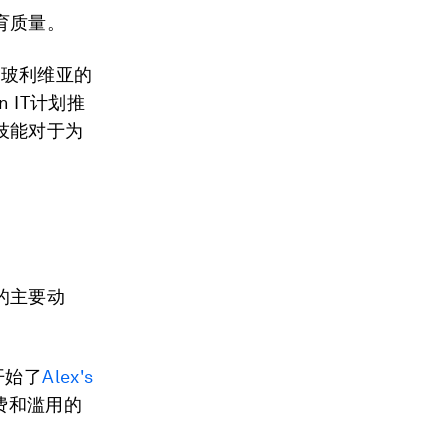
育质量。
z在玻利维亚的
n IT计划推
技能对于为
的主要动
开始了
Alex's
费和滥用的