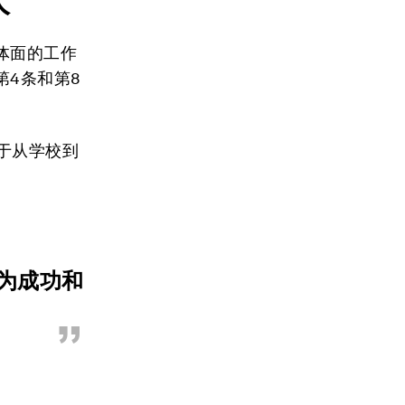
人
体面的工作
第4条和第8
于从学校到
为成功和
”