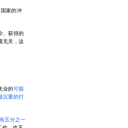
个国家的冲
少、获得的
模无关，这
失业的
可能
最沉重的打
中有五分之一
即没有工作、也不