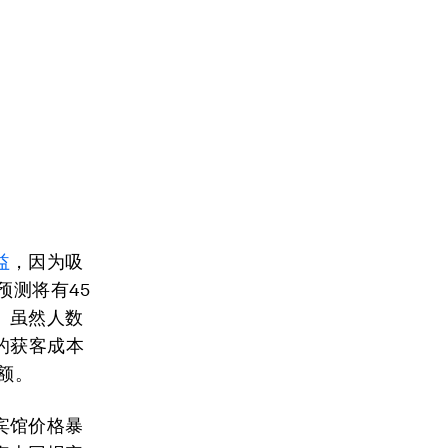
益
，因为吸
预测将有45
。虽然人数
的获客成本
额。
宾馆价格暴