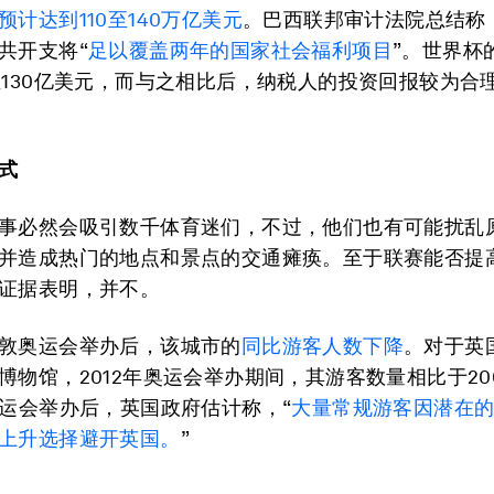
预计达到110至140万亿美元
。巴西联邦审计法院总结称
共开支将“
足以覆盖两年的国家社会福利项目
”。世界杯
至130亿美元，而与之相比后，纳税人的投资回报较为合
式
事必然会吸引数千体育迷们，不过，他们也有可能扰乱
并造成热门的地点和景点的交通瘫痪。至于联赛能否提
证据表明，并不。
敦奥运会举办后，该城市的
同比游客人数下降
。对于英
博物馆，2012年奥运会举办期间，其游客数量相比于20
奥运会举办后，英国政府估计称，“
大量常规游客因潜在
上升选择避开英国。
”