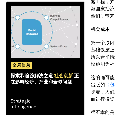
施工程，并
激国家经济
他们所带来
机会成本
第一个原因
基础设施上
所以合乎情
设施能为社
全局信息
探索和追踪解决之道
社会创新
正
这的确可能
在影响经济、产业和全球问题
出版的
《包
味着，人们
面进行投资
很不幸的是