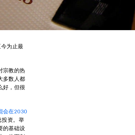
至今为止最
对宗教的热
大多数人都
么好，但很
会在2030
总投资。举
要的基础设