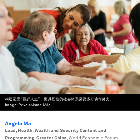
构建适应“百岁人生”、更具韧性的社会体系需要多方协作努力。
Image:
Pexels/Jsme Mila
Angela Ma
Lead, Health, Wealth and Security Content and
Programming, Greater China
,
World Economic Forum