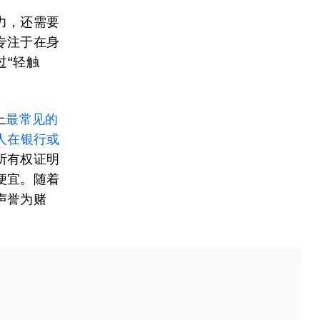
力，还需要
专注于在身
过“轻触
上
最常见的
人在银行或
所有权证明
便宜。随着
声誉为赌
。