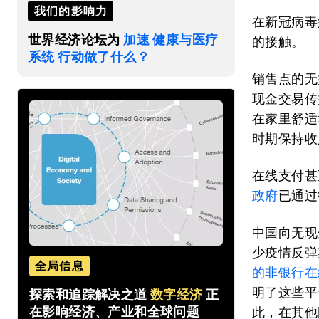
我们的影响力
在新冠病毒
世界经济论坛为
加速 健康与医疗
的接触。
系统 行动做了什么？
销售点的无
现金交易传
在家里舒适
时期保持收
在线支付甚
政府
已通过
中国向无现
少疫情反弹
全局信息
的非银行在
明了这些平
探索和追踪解决之道
数字经济
正
在影响经济、产业和全球问题
此，在其他